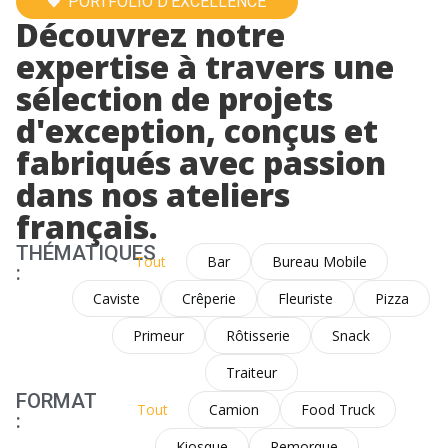
PORTFOLIO D'EXCELLENCE
Découvrez notre
expertise à travers une
sélection de projets
d'exception, conçus et
fabriqués avec passion
dans nos ateliers
français.
THÉMATIQUES
Tout
Bar
Bureau Mobile
:
Caviste
Crêperie
Fleuriste
Pizza
Primeur
Rôtisserie
Snack
Traiteur
FORMAT
Tout
Camion
Food Truck
:
Kiosque
Remorque