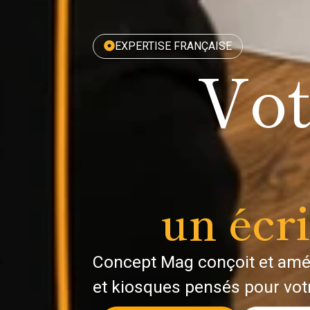
EXPERTISE FRANÇAISE
Vo
un écr
Concept Mag conçoit et amé
et kiosques pensés pour votre