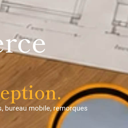
rce
eption.
, bureau mobile, remorques