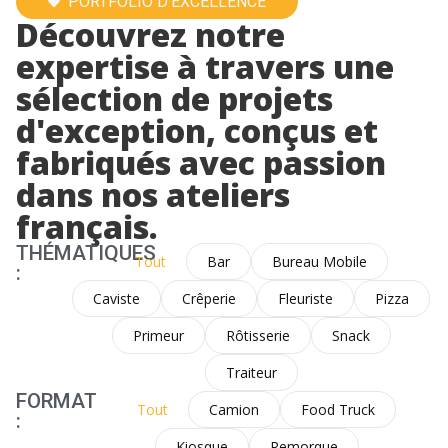
PORTFOLIO D'EXCELLENCE
Découvrez notre
expertise à travers une
sélection de projets
d'exception, conçus et
fabriqués avec passion
dans nos ateliers
français.
THÉMATIQUES
Tout
Bar
Bureau Mobile
:
Caviste
Crêperie
Fleuriste
Pizza
Primeur
Rôtisserie
Snack
Traiteur
FORMAT
Tout
Camion
Food Truck
:
Kiosque
Remorque