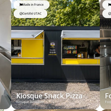
Made in France
Certifié UTAC
Kiosque Snack Pizza
F
Kiosque Ambition
Foo