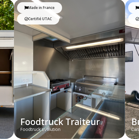
Made in France
Certifié UTAC
Foodtruck Traiteur
B
Foodtruck Evolution
Cam