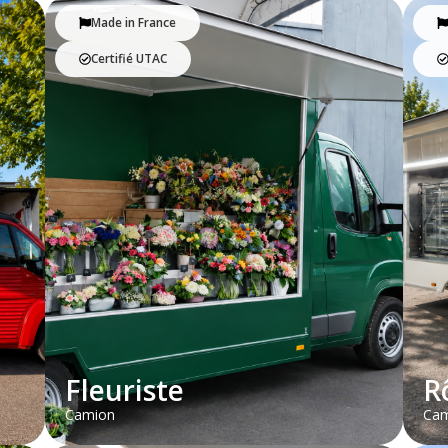
Made in France
Certifié UTAC
Fleuriste
R
Camion
Cam