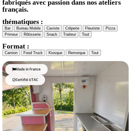
fabriqués avec passion dans nos ateliers
français.
thématiques :
Bar
Bureau Mobile
Caviste
Crêperie
Fleuriste
Pizza
Primeur
Rôtisserie
Snack
Traiteur
Tout
Format :
Camion
Food Truck
Kiosque
Remorque
Tout
Made in France
Certifié UTAC