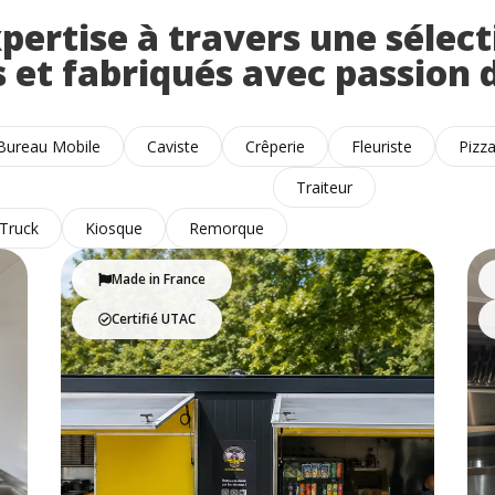
ertise à travers une sélect
 et fabriqués avec passion 
Bureau Mobile
Caviste
Crêperie
Fleuriste
Pizz
Traiteur
Truck
Kiosque
Remorque
Made in France
Certifié UTAC