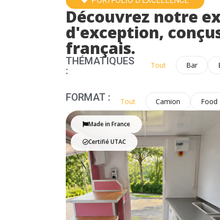
PORTFOLIO D'EXCELLENCE
Découvrez notre exp
d'exception, conçus
français.
THÉMATIQUES
Tout
Bar
:
FORMAT :
Tout
Camion
Food 
Made in France
Certifié UTAC