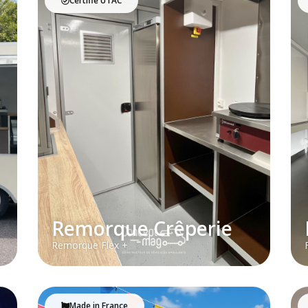
Certifié UTAC
Remorque Crêperie
Remorque Flex +
Made in France