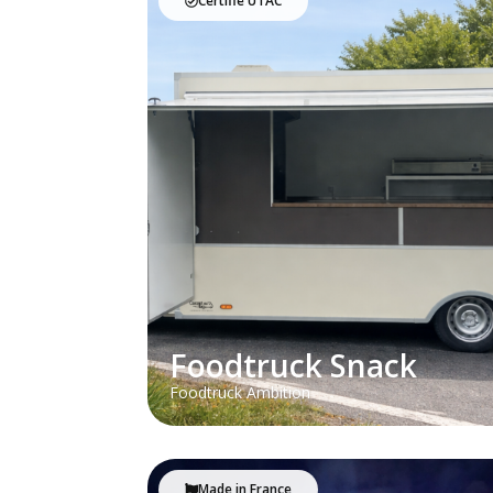
Certifié UTAC
Foodtruck Snack
Foodtruck Ambition
Made in France