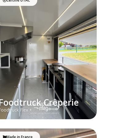
Certifié UTAC
Foodtruck Crêperie
Foodtruck Flex +
Made in France