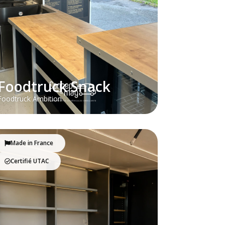
Foodtruck Snack
Foodtruck Ambition
Made in France
Certifié UTAC